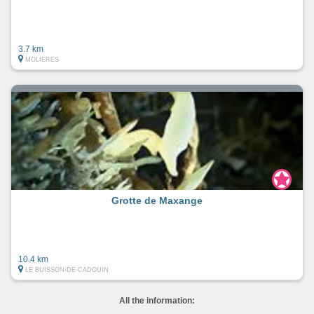
3.7 km
MOLIERES
Grotte de Maxange
10.4 km
LE BUISSON-DE-CADOUIN
All the information: